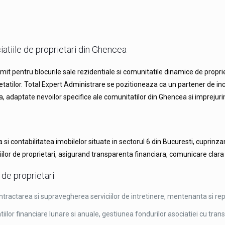
iatiile de proprietari din Ghencea
umit pentru blocurile sale rezidentiale si comunitatile dinamice de propri
etatilor. Total Expert Administrare se pozitioneaza ca un partener de inc
ara, adaptate nevoilor specifice ale comunitatilor din Ghencea si imprejuri
i contabilitatea imobilelor situate in sectorul 6 din Bucuresti, cuprinza
lor de proprietari, asigurand transparenta financiara, comunicare clara si
 de proprietari
ontractarea si supravegherea serviciilor de intretinere, mentenanta si repa
iilor financiare lunare si anuale, gestiunea fondurilor asociatiei cu tran