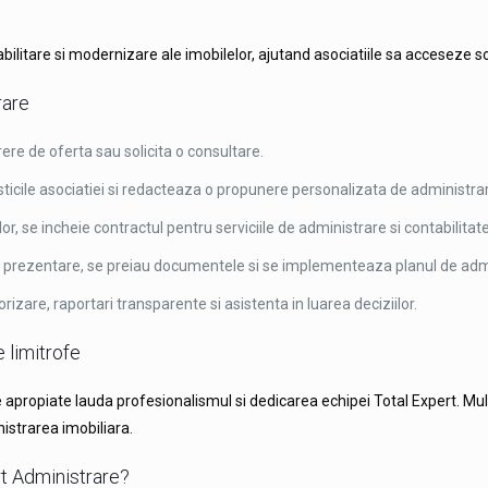
ilitare si modernizare ale imobilelor, ajutand asociatiile sa acceseze solut
rare
ere de oferta sau solicita o consultare.
ticile asociatiei si redacteaza o propunere personalizata de administra
r, se incheie contractul pentru serviciile de administrare si contabilitate
e prezentare, se preiau documentele si se implementeaza planul de adm
zare, raportari transparente si asistenta in luarea deciziilor.
 limitrofe
e apropiate lauda profesionalismul si dedicarea echipei Total Expert. Mult
istrarea imobiliara.
t Administrare?