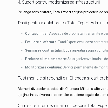
4. Suport pentru modernizarea infrastructurii
Pe langa administrare, Total Expert sprijina proiectele de reab
Pasii pentru a colabora cu Total Expert Administ
Contact initial:
Asociatia de proprietari transmite o cer
Evaluare si ofertare:
Total Expert evalueaza caracteris
Semnarea contractului:
Dupa agreatia asupra conditiilo
Preluare si implementare:
Se organizeaza intalniri d
Monitorizare continua:
Servicii permanente de monitori
Testimoniale si recenzii din Ghencea si cartierele
Membrii diverselor asociatii din Ghencea, Militari si alte zon
sprijinul in rezolvarea problemelor cotidiene legate de admin
Cum sa te informezi mai mult despre Total Exper