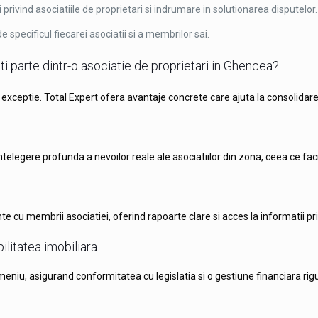
i privind asociatiile de proprietari si indrumare in solutionarea disputelor.
e specificul fiecarei asociatii si a membrilor sai.
i parte dintr-o asociatie de proprietari in Ghencea?
e exceptie. Total Expert ofera avantaje concrete care ajuta la consolidare
elegere profunda a nevoilor reale ale asociatiilor din zona, ceea ce faci
cu membrii asociatiei, oferind rapoarte clare si acces la informatii priv
ilitatea imobiliara
niu, asigurand conformitatea cu legislatia si o gestiune financiara rigu