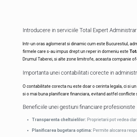
Introducere in serviciile Total Expert Administra
Intr-un oras aglomerat si dinamic cum este Bucurestiul, admin
firmele care s-au impus drept un reper in domeniu este
Tot
Drumul Taberei, si alte zone limitrofe, aceasta companie ofe
Importanta unei contabilitati corecte in administ
O contabilitate corecta nu este doar o cerinta legala, ci si 
si o mai buna planificare financiara, evitand astfel conflicte s
Beneficiile unei gestiuni financiare profesioniste
Transparenta cheltuielilor:
Proprietarii pot vedea cl
Planificarea bugetara optima:
Permite alocarea respons