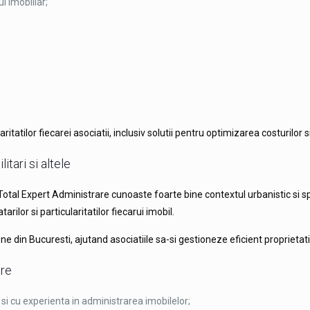
l imobiliar;
tatilor fiecarei asociatii, inclusiv solutii pentru optimizarea costurilor s
tari si altele
, Total Expert Administrare cunoaste foarte bine contextul urbanistic si sp
tarilor si particularitatilor fiecarui imobil.
e din Bucuresti, ajutand asociatiile sa-si gestioneze eficient proprieta
are
si cu experienta in administrarea imobilelor;