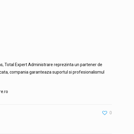
ens, Total Expert Administrare reprezinta un partener de
 dedicata, compania garanteaza suportul si profesionalismul
re.ro
0