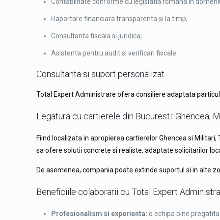
Contabilitate conforme cu legislatia romana in domeniu
Raportare financiara transparenta si la timp;
Consultanta fiscala si juridica;
Asistenta pentru audit si verificari fiscale.
Consultanta si suport personalizat
Total Expert Administrare ofera consiliere adaptata particulari
Legatura cu cartierele din Bucuresti: Ghencea, Mili
Fiind localizata in apropierea cartierelor Ghencea si Militari
sa ofere solutii concrete si realiste, adaptate solicitarilor loca
De asemenea, compania poate extinde suportul si in alte zon
Beneficiile colaborarii cu Total Expert Administr
Profesionalism si experienta:
o echipa bine pregatita 