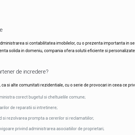
re
inistrarea si contabilitatea imobilelor, cu o prezenta importanta in sect
ienta solida in domeniu, compania ofera solutii eficiente si personalizate
artener de incredere?
, ca si alte comunitati rezidentiale, cu o serie de provocari in ceea ce p
inistra corect bugetul si cheltuielile comune;
rilor de reparatii si intretinere;
 si rezolvarea prompta a cererilor si reclamatiilor;
igoare privind administrarea asociatiilor de proprietari;