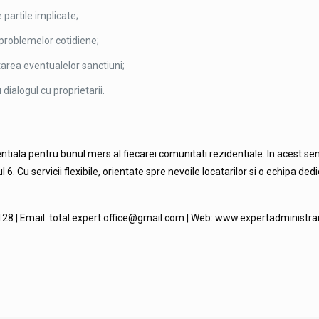
 partile implicate;
problemelor cotidiene;
tarea eventualelor sanctiuni;
dialogul cu proprietarii.
entiala pentru bunul mers al fiecarei comunitati rezidentiale. In acest s
l 6. Cu servicii flexibile, orientate spre nevoile locatarilor si o echipa
 128 | Email: total.expert.office@gmail.com | Web: www.expertadministra