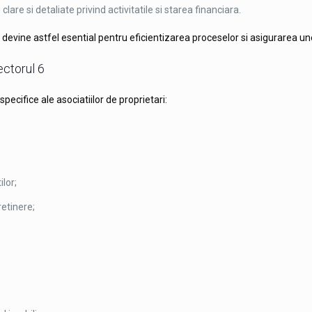
are si detaliate privind activitatile si starea financiara.
evine astfel esential pentru eficientizarea proceselor si asigurarea une
ectorul 6
ecifice ale asociatiilor de proprietari:
ilor;
retinere;