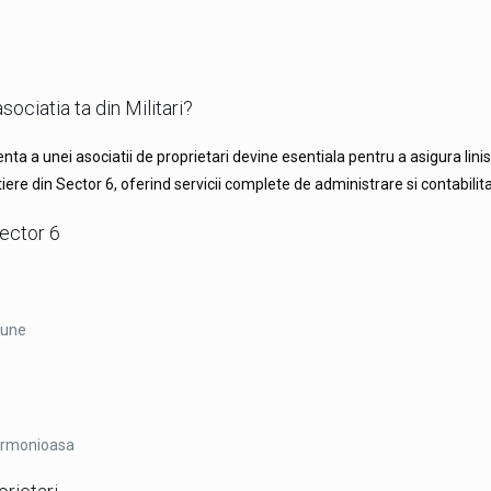
ociatia ta din Militari?
nta a unei asociatii de proprietari devine esentiala pentru a asigura lini
artiere din Sector 6, oferind servicii complete de administrare si contabilit
Sector 6
mune
 armonioasa