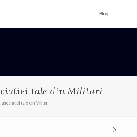
Blog
iatiei tale din Militari
asociatiei tale din Militari