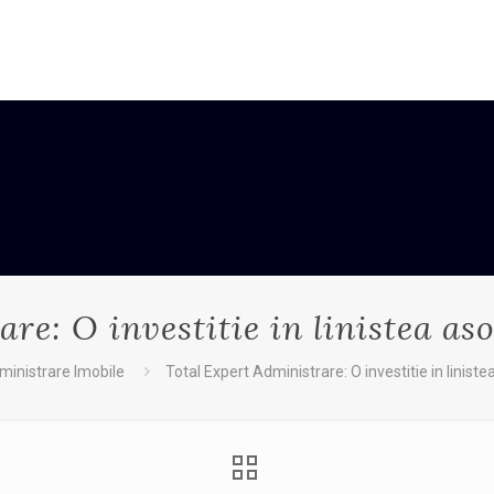
e: O investitie in linistea asoc
ministrare Imobile
Total Expert Administrare: O investitie in linistea 