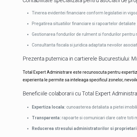
Contabilitate specializata pentru asociatii de pro
Tinerea evidentei financiare conform legislatiei in vigo
Pregatirea situatiilor financiare si rapoartelor detaliate
Gestionarea fondurilor de rulment si fondurilor pentru 
Consultanta fiscala si juridica adaptata nevoilor asociat
Prezenta puternica in cartierele Bucurestiului: Mil
Total Expert Administrare este recunoscuta pentru expertiza
experienta le permite sa inteleaga specificul zonelor, nevoile 
Beneficiile colaborarii cu Total Expert Administr
Expertiza locala:
cunoasterea detaliata a pietei imobili
Transparenta:
rapoarte si comunicari clare catre toti 
Reducerea stresului administratorilor si proprietari