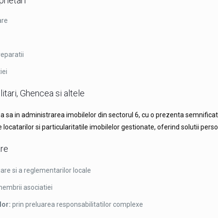
prietari
are
reparatii
iei
itari, Ghencea si altele
 sa in administrarea imobilelor din sectorul 6, cu o prezenta semnificat
locatarilor si particularitatile imobilelor gestionate, oferind solutii pers
are
are si a reglementarilor locale
membrii asociatiei
lor:
prin preluarea responsabilitatilor complexe