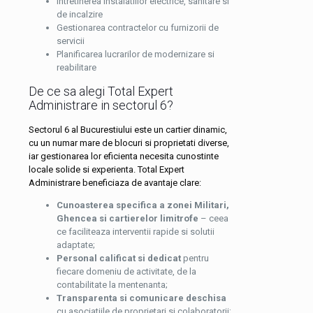
Intretinerea instalatiilor electrice, sanitare si
de incalzire
Gestionarea contractelor cu furnizorii de
servicii
Planificarea lucrarilor de modernizare si
reabilitare
De ce sa alegi Total Expert
Administrare in sectorul 6?
Sectorul 6 al Bucurestiului este un cartier dinamic,
cu un numar mare de blocuri si proprietati diverse,
iar gestionarea lor eficienta necesita cunostinte
locale solide si experienta. Total Expert
Administrare beneficiaza de avantaje clare:
Cunoasterea specifica a zonei Militari,
Ghencea si cartierelor limitrofe
– ceea
ce faciliteaza interventii rapide si solutii
adaptate;
Personal calificat si dedicat
pentru
fiecare domeniu de activitate, de la
contabilitate la mentenanta;
Transparenta si comunicare deschisa
cu asociatiile de proprietari si colaboratorii;