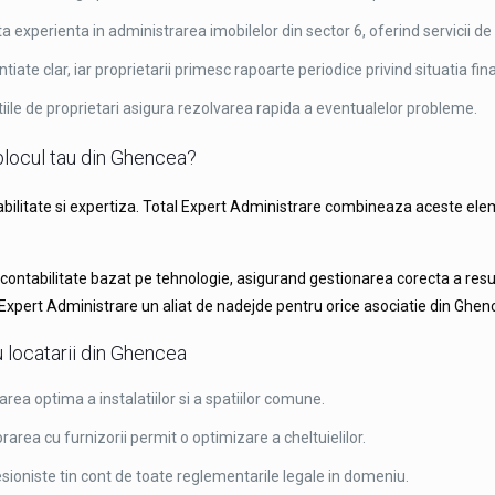
a experienta in administrarea imobilelor din sector 6, oferind servicii de
tiate clar, iar proprietarii primesc rapoarte periodice privind situatia fin
iile de proprietari asigura rezolvarea rapida a eventualelor probleme.
blocul tau din Ghencea?
litate si expertiza. Total Expert Administrare combineaza aceste element
tabilitate bazat pe tehnologie, asigurand gestionarea corecta a resurse
l Expert Administrare un aliat de nadejde pentru orice asociatie din Ghen
u locatarii din Ghencea
a optima a instalatiilor si a spatiilor comune.
area cu furnizorii permit o optimizare a cheltuielilor.
sioniste tin cont de toate reglementarile legale in domeniu.