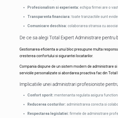
Profesionalism si experienta:
echipa firmei are o vast
Transparenta financiara:
toate tranzactiile sunt eviden
Comunicare deschisa:
colaborarea stransa cu asociat
De ce sa alegi Total Expert Administrare pentru 
Gestionarea eficienta a unui bloc presupune multa responsabi
cresterea confortului si sigurantei locatarilor.
Compania dispune de un sistem modern de administrare si con
serviciile personalizate si abordarea proactiva fac din Tota
Implicatiile unei administrari profesioniste pentr
Confort sporit:
mentenanta regulata asigura functionare
Reducerea costurilor:
administrarea corecta si colabor
Respectarea legislatiei:
firmele de administrare profe