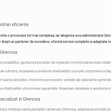
strari eficiente
devine o provocare tot mai complexa, iar alegerea unui administrator blo
 drept un partener de incredere, oferind servicii complete si adaptate n
in Ghencea
nstalatiilor, gestiunea lucrarilor de reparatii, monitorizarea starii cladirii
e rulment, incasarea si evidenta cheltuielilor comune, intocmirea si depu
 in luarea deciziilor, intocmirea proceselor verbale ale adunarilor generale
cheltuielilor, intocmirea rapoartelor financiare detaliate si asistenta in re
specializat in Ghencea
are intelege particularitatile cartierului Ghencea, adaptand serviciile la 