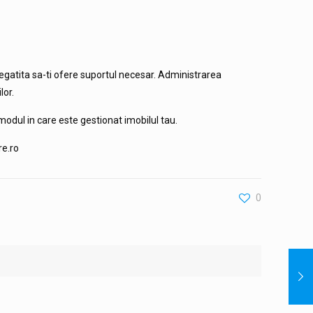
regatita sa-ti ofere suportul necesar. Administrarea
lor.
 modul in care este gestionat imobilul tau.
re.ro
0